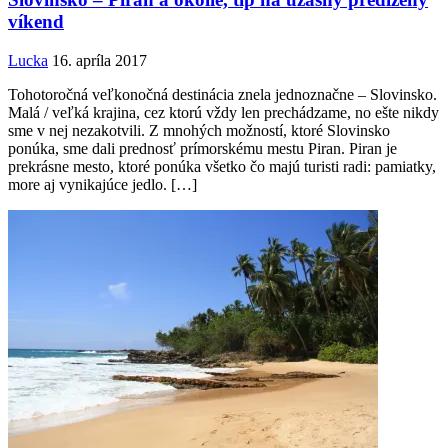
víkend
Lucka
16. apríla 2017
Tohotoročná veľkonočná destinácia znela jednoznačne – Slovinsko.
Malá / veľká krajina, cez ktorú vždy len prechádzame, no ešte nikdy
sme v nej nezakotvili. Z mnohých možností, ktoré Slovinsko
ponúka, sme dali prednosť prímorskému mestu Piran. Piran je
prekrásne mesto, ktoré ponúka všetko čo majú turisti radi: pamiatky,
more aj vynikajúce jedlo. […]