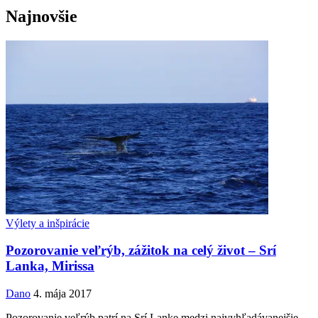
Najnovšie
Výlety a inšpirácie
Pozorovanie veľrýb, zážitok na celý život – Srí
Lanka, Mirissa
Dano
4. mája 2017
Pozorovanie veľrýb patrí na Srí Lanke medzi najvyhľadávanejšie