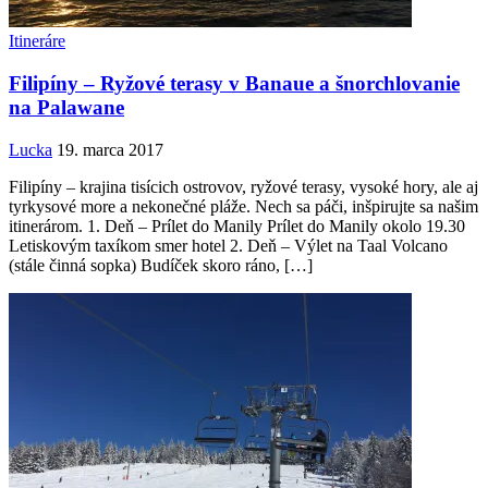
Itineráre
Filipíny – Ryžové terasy v Banaue a šnorchlovanie
na Palawane
Lucka
19. marca 2017
Filipíny – krajina tisícich ostrovov, ryžové terasy, vysoké hory, ale aj
tyrkysové more a nekonečné pláže. Nech sa páči, inšpirujte sa našim
itinerárom. 1. Deň – Prílet do Manily Prílet do Manily okolo 19.30
Letiskovým taxíkom smer hotel 2. Deň – Výlet na Taal Volcano
(stále činná sopka) Budíček skoro ráno, […]