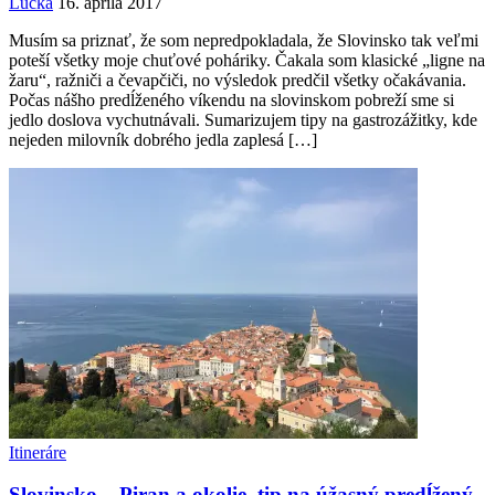
Lucka
16. apríla 2017
Musím sa priznať, že som nepredpokladala, že Slovinsko tak veľmi
poteší všetky moje chuťové poháriky. Čakala som klasické „ligne na
žaru“, ražniči a čevapčiči, no výsledok predčil všetky očakávania.
Počas nášho predĺženého víkendu na slovinskom pobreží sme si
jedlo doslova vychutnávali. Sumarizujem tipy na gastrozážitky, kde
nejeden milovník dobrého jedla zaplesá […]
Itineráre
Slovinsko – Piran a okolie, tip na úžasný predĺžený