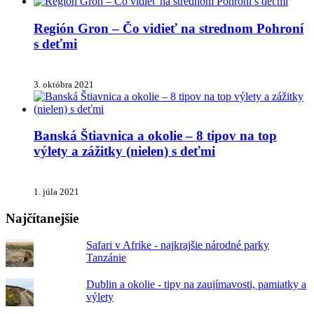
Región Gron – Čo vidieť na strednom Pohroní
s deťmi
3. októbra 2021
Banská Štiavnica a okolie – 8 tipov na top
výlety a zážitky (nielen) s deťmi
1. júla 2021
Najčítanejšie
Safari v Afrike - najkrajšie národné parky
Tanzánie
Dublin a okolie - tipy na zaujímavosti, pamiatky a
výlety