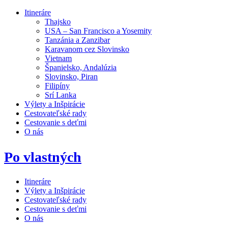
Itineráre
Thajsko
USA – San Francisco a Yosemity
Tanzánia a Zanzibar
Karavanom cez Slovinsko
Vietnam
Španielsko, Andalúzia
Slovinsko, Piran
Filipíny
Srí Lanka
Výlety a Inšpirácie
Cestovateľské rady
Cestovanie s deťmi
O nás
Po vlastných
Itineráre
Výlety a Inšpirácie
Cestovateľské rady
Cestovanie s deťmi
O nás