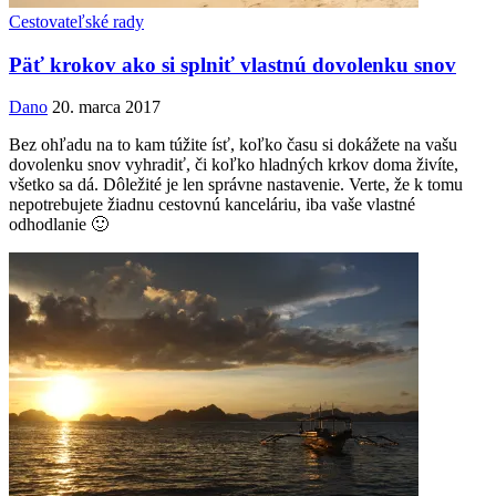
Cestovateľské rady
Päť krokov ako si splniť vlastnú dovolenku snov
Dano
20. marca 2017
Bez ohľadu na to kam túžite ísť, koľko času si dokážete na vašu
dovolenku snov vyhradiť, či koľko hladných krkov doma živíte,
všetko sa dá. Dôležité je len správne nastavenie. Verte, že k tomu
nepotrebujete žiadnu cestovnú kanceláriu, iba vaše vlastné
odhodlanie 🙂