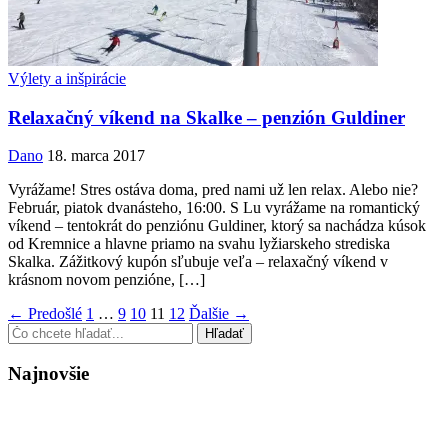
Výlety a inšpirácie
Relaxačný víkend na Skalke – penzión Guldiner
Dano
18. marca 2017
Vyrážame! Stres ostáva doma, pred nami už len relax. Alebo nie?
Február, piatok dvanásteho, 16:00. S Lu vyrážame na romantický
víkend – tentokrát do penziónu Guldiner, ktorý sa nachádza kúsok
od Kremnice a hlavne priamo na svahu lyžiarskeho strediska
Skalka. Zážitkový kupón sľubuje veľa – relaxačný víkend v
krásnom novom penzióne, […]
← Predošlé
1
…
9
10
11
12
Ďalšie →
Najnovšie