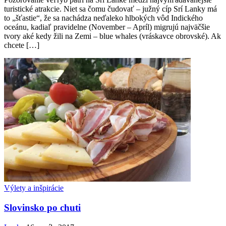
turistické atrakcie. Niet sa čomu čudovať – južný cíp Srí Lanky má
to „šťastie“, že sa nachádza neďaleko hlbokých vôd Indického
oceánu, kadiaľ pravidelne (November – Apríl) migrujú najväčšie
tvory aké kedy žili na Zemi – blue whales (vráskavce obrovské). Ak
chcete […]
Výlety a inšpirácie
Slovinsko po chuti