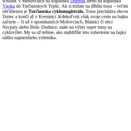
schladiť v Mošovciach na kúpalisku
Drienok
alebo na kúpalisko
Vieska
do Turčianskych Teplíc. Ak si trúfate na dlhšiu trasu – veľmi
obľúbenou je
Turčianska cyklomagistrála
. Trasa prechádza obcou
Turiec a končí až v Kremnici. Kdekoľvek však svoju cestu na bajku
začnete – či už v spomínaných Mošovciach, Blatnici či obci
Necpaly alebo Belá- Dudince, máte na výber super trasy na
cyklovýlet. My sa už tešíme, ako najbližšie leto zoberieme na bajky
nášho najmenšieho výletníka.