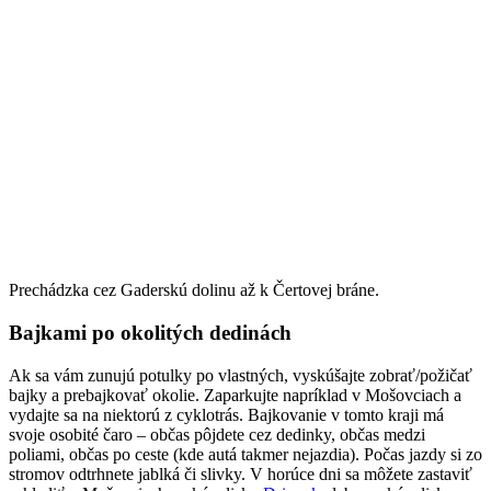
Prechádzka cez Gaderskú dolinu až k Čertovej bráne.
Bajkami po okolitých dedinách
Ak sa vám zunujú potulky po vlastných, vyskúšajte zobrať/požičať
bajky a prebajkovať okolie. Zaparkujte napríklad v Mošovciach a
vydajte sa na niektorú z cyklotrás. Bajkovanie v tomto kraji má
svoje osobité čaro – občas pôjdete cez dedinky, občas medzi
poliami, občas po ceste (kde autá takmer nejazdia). Počas jazdy si zo
stromov odtrhnete jablká či slivky. V horúce dni sa môžete zastaviť