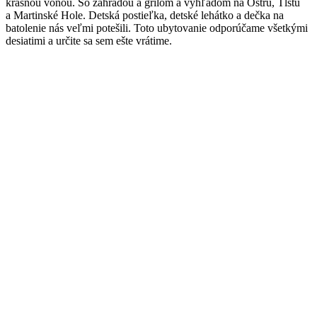
krásnou vôňou. So záhradou a grilom a výhľadom na Ostrú, Tlstú
a Martinské Hole. Detská postieľka, detské lehátko a dečka na
batolenie nás veľmi potešili. Toto ubytovanie odporúčame všetkými
desiatimi a určite sa sem ešte vrátime.