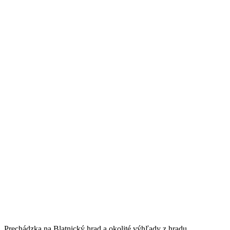
Prechádzka na Blatnický hrad a okolité výhľady z hradu.