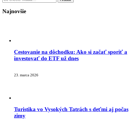
Najnovšie
Cestovanie na dôchodku: Ako si začať sporiť a
investovať do ETF už dnes
23. marca 2026
Turistika vo Vysokých Tatrách s deťmi aj počas
zimy