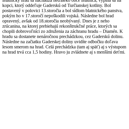
Blatnický hrad sa nachádza neďaleko obce Blatnica, vypína sa na
kopci, ktorý oddeľuje Gaderskú od Turčianskej kotliny. Bol
postavený v polovici 13.storočia a bol sídlom blatnického panstva,
pokým ho v 17.storočí nepoškodili vojská. Následne bol hrad
opravený, avšak od 18.storočia neobývaný. Dnes je z neho
zrúcanina, na ktorej prebiehajú rekonštrukčné práce, ktorých sa
chopili dobrovoľníci zo združenia za záchranu hradu – Diamén. K
hradu sa dostanete nenáročnou prechádzkou, cez Gaderskú dolinu.
Následne na začiatku Gaderskej doliny uvidíte odbočku doľava
lesom smerom na hrad. Celá prechádzka (tam aj späť) aj s výstupom
na hrad trvá cca 1,5 hodiny. Hravo ju zvládnete aj s menšími deťmi.