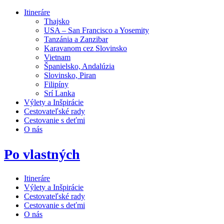
Itineráre
Thajsko
USA – San Francisco a Yosemity
Tanzánia a Zanzibar
Karavanom cez Slovinsko
Vietnam
Španielsko, Andalúzia
Slovinsko, Piran
Filipíny
Srí Lanka
Výlety a Inšpirácie
Cestovateľské rady
Cestovanie s deťmi
O nás
Po vlastných
Itineráre
Výlety a Inšpirácie
Cestovateľské rady
Cestovanie s deťmi
O nás