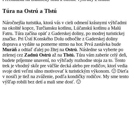
Túra na Ostrú a Tlstú
Náročnejšia turistika, ktorá vás v cieli odmení krásnymi výhľadmi
na okolité kopce, Turčiansku kotlinu, Lúčanskú kotlinu a Malú
Fatru. Túra začína opäť z Gaderskej doliny, po modrej turistickej
značke. Pri Ústí Konského Dolu odbočíte z Gaderskej doliny
doprava a vydáte sa pomerne strmo na hor. Prvá zastávka bude
Muráň
a odtiaľ ďalej po žltej na
Ostrú
. Následne sa vyberte po
zelenej cez
Zadnú Ostrú
až na
Tlstú.
Túra vám zaberie celý deň,
budete príjemne unavení, no výhľady rozhodne stoja za to. Tento
trek je vhodný skôr pre väčšie decká alebo pre rodičov, ktorí vedia
svoje deti veľmi silno motivovať k turistickým výkonom. 🙂 Dieťa
v nosiči je tiež na zváženie, podľa kondičky rodičov. My sme tento
výšľap robili bez detí a mali sme dosť. 🙂