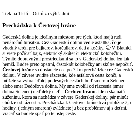
Trek na Tlstú – Ostrú za výhľadmi
Prechádzka k Čertovej bráne
Gaderská dolina je ideálnym miestom pre tých, ktorí majú radi
nenáročnú turisitku. Cez Gaderskú dolinu vedie asfaltka, čo je
vhodný terén pre bajkerov, korčuliarov, deti a kočíky. 🙂 V Blatnici
si viete požičať bajk, elektrický skúter či elektrickú kolobežku.
Týmito dopravnými prostriedkami sa to v Gaderskej doline len tak
hemží. Buďte preto opatrní, častokrát kolobežky ani skútre nepočuť.
Čertovej bráne
sa dostanete cca po 7 km prechádzke cez Gaderskú
dolinu. V závere uvidíte rázcestie, kde asfaltová cesta končí, a
môžete sa vybrať ďalej po lesných cestách buď smerom Selenec
alebo smer Dedošova dolina. My sme zvolili od rázcestia (smer
dolina Selenec) neďaleký cieľ –
Čertovu bránu
. Ide o skalnatú
zúženinu, ktorá sa nachádza v závere Gaderskej doliny, pár minút
chôdze od rázcestia. Prechádzka k Čertovej bráne trvá približne 2,5
hodiny, (jedným smerom) zvládnete ju bez problémov aj s deťmi,
vracať sa budete späť po tej istej ceste.