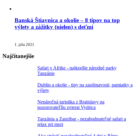
Banská Štiavnica a okolie – 8 tipov na top
výlety a zážitky (nielen) s deťmi
1. júla 2021
Najčítanejšie
Safari v Afrike - najkrajšie národné parky
Tanzánie
Dublin a okolie - tipy na zaujímavosti, pamiatky a
výlety
Nenáročná turistika z Bratislavy na
pozorovateľňu zvierat Vydrica
Tanzánia a Zanzibar - nezabudnuteľné safari a
relax pri mori
Ako stráviť nezabudnuteľné 4 dni v Ríme