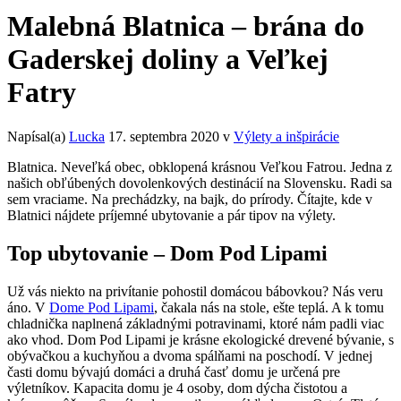
Malebná Blatnica – brána do
Gaderskej doliny a Veľkej
Fatry
Napísal(a)
Lucka
17. septembra 2020
v
Výlety a inšpirácie
Blatnica. Neveľká obec, obklopená krásnou Veľkou Fatrou. Jedna z
našich obľúbených dovolenkových destinácií na Slovensku. Radi sa
sem vraciame. Na prechádzky, na bajk, do prírody. Čítajte, kde v
Blatnici nájdete príjemné ubytovanie a pár tipov na výlety.
Top ubytovanie – Dom Pod Lipami
Už vás niekto na privítanie pohostil domácou bábovkou? Nás veru
áno. V
Dome Pod Lipami
, čakala nás na stole, ešte teplá. A k tomu
chladnička naplnená základnými potravinami, ktoré nám padli viac
ako vhod. Dom Pod Lipami je krásne ekologické drevené bývanie, s
obývačkou a kuchyňou a dvoma spálňami na poschodí. V jednej
časti domu bývajú domáci a druhá časť domu je určená pre
výletníkov. Kapacita domu je 4 osoby, dom dýcha čistotou a