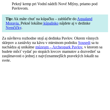
Pekný kemp pri Vodní nádrži Nové Mlýny, priamo pod
Pavlovom.
Tip:
Ak máte chuť na kúpačku – zablúďte do
Aqualand
Moravia.
Pekné lokálne
kúpalisko
nájdete aj v dedinke
Nemčičky
.
Za návštevu rozhodne stojí aj dedinka Pavlov. Okrem vínnych
sklepov a zastávky na kávu v miestnom podniku
Sousedi
sa tu
nachádza aj unikátne
múzeum – Archeopark Pavlov
, v ktorom sa
budete môcť vydať po stopách lovcov mamutov a dozvedieť sa
zaujímavosti o jednej z najvýznamnejších pravekých lokalít na
svete.