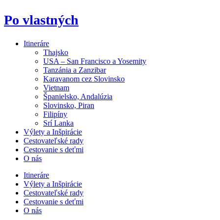
Po vlastných
Itineráre
Thajsko
USA – San Francisco a Yosemity
Tanzánia a Zanzibar
Karavanom cez Slovinsko
Vietnam
Španielsko, Andalúzia
Slovinsko, Piran
Filipíny
Srí Lanka
Výlety a Inšpirácie
Cestovateľské rady
Cestovanie s deťmi
O nás
Itineráre
Výlety a Inšpirácie
Cestovateľské rady
Cestovanie s deťmi
O nás