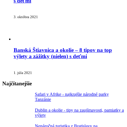
s deťmi
3. októbra 2021
Banská Štiavnica a okolie – 8 tipov na top
výlety a zážitky (nielen) s deťmi
1. júla 2021
Najčítanejšie
Safari v Afrike - najkrajšie národné parky
Tanzánie
Dublin a okolie - tipy na zaujímavosti, pamiatky a
výlety
Nenáročná turistika z Bratislavy na