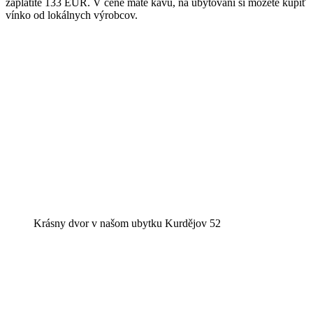
zaplatíte 133 EUR. V cene máte kávu, na ubytovaní si môžete kúpiť
vínko od lokálnych výrobcov.
Krásny dvor v našom ubytku Kurdějov 52