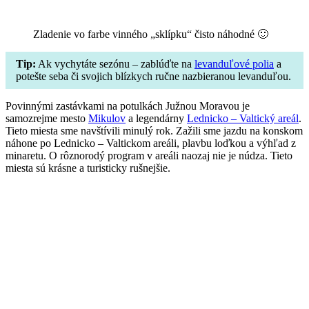
Zladenie vo farbe vinného „sklípku“ čisto náhodné 🙂
Tip:
Ak vychytáte sezónu – zablúďte na
levanduľové polia
a
potešte seba či svojich blízkych ručne nazbieranou levanduľou.
Povinnými zastávkami na potulkách Južnou Moravou je
samozrejme mesto
Mikulov
a legendárny
Lednicko – Valtický areál
.
Tieto miesta sme navštívili minulý rok. Zažili sme jazdu na konskom
náhone po Lednicko – Valtickom areáli, plavbu loďkou a výhľad z
minaretu. O rôznorodý program v areáli naozaj nie je núdza. Tieto
miesta sú krásne a turisticky rušnejšie.