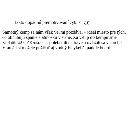
Takto dopadnú premotivovaní cyklisti :)))
Samotný kemp sa nám však veľmi pozdával – ideál miesto pre tých,
čo obľubujú spanie a atmošku v stane. Za vstup do kempu sme
zaplatili 42 CZK/osoba – polebedili na tráve a ovlažili sa v sprche.
V areáli si môžete požičať aj vodný bicykel či paddle board.