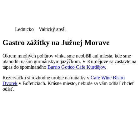
Lednicko – Valtický areál
Gastro zážitky na Južnej Morave
Okrem mnohých pohárov vínka sme neobišli ani miesta, kde sme
ulahodili našim gurmánskym jazýčkom. V Kurdějove sa zastavte na
tapas do spomínaného
Barrio Gotico Cafe Kurdějov.
Rezervačku si rozhodne urobte na raňajky v
Cafe Wine Bistro
Dvorek
v Bořeticiach. Krásne miesto, nebude sa vám odtiaľ chcieť
odísť.