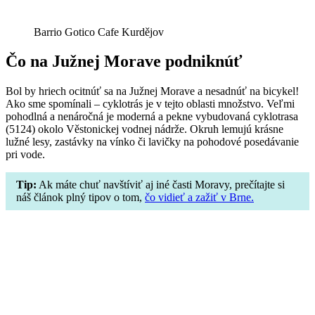
Barrio Gotico Cafe Kurdějov
Čo na Južnej Morave podniknúť
Bol by hriech ocitnúť sa na Južnej Morave a nesadnúť na bicykel!
Ako sme spomínali – cyklotrás je v tejto oblasti množstvo. Veľmi
pohodlná a nenáročná je moderná a pekne vybudovaná cyklotrasa
(5124) okolo Věstonickej vodnej nádrže. Okruh lemujú krásne
lužné lesy, zastávky na vínko či lavičky na pohodové posedávanie
pri vode.
Tip:
Ak máte chuť navštíviť aj iné časti Moravy, prečítajte si
náš článok plný tipov o tom,
čo vidieť a zažiť v Brne.