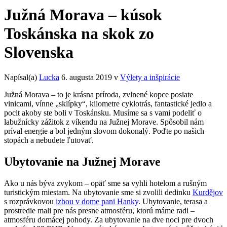
Južná Morava – kúsok
Toskánska na skok zo
Slovenska
Napísal(a)
Lucka
6. augusta 2019
v
Výlety a inšpirácie
Južná Morava – to je krásna príroda, zvlnené kopce posiate
vinicami, vínne „sklípky“, kilometre cyklotrás, fantastické jedlo a
pocit akoby ste boli v Toskánsku. Musíme sa s vami podeliť o
labužnícky zážitok z víkendu na Južnej Morave. Spôsobil nám
príval energie a bol jedným slovom dokonalý. Poďte po našich
stopách a nebudete ľutovať.
Ubytovanie na Južnej Morave
Ako u nás býva zvykom – opäť sme sa vyhli hotelom a rušným
turistickým miestam. Na ubytovanie sme si zvolili dedinku
Kurdějov
s rozprávkovou
izbou v dome pani Hanky
. Ubytovanie, terasa a
prostredie mali pre nás presne atmosféru, ktorú máme radi –
atmosféru domácej pohody. Za ubytovanie na dve noci pre dvoch