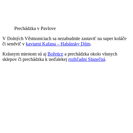
Prechádzka v Pavlove
V Dolných Věstnoniciach sa nezabudnite zastaviť na super koláče
či sendvič v
kaviarni Kafana – Habánsky Dům
.
Krásnym miestom sú aj
Bořetice
a prechádzka okolo vínnych
sklepov či prechádzka k neďalekej
rozhľadni Slunečná
.