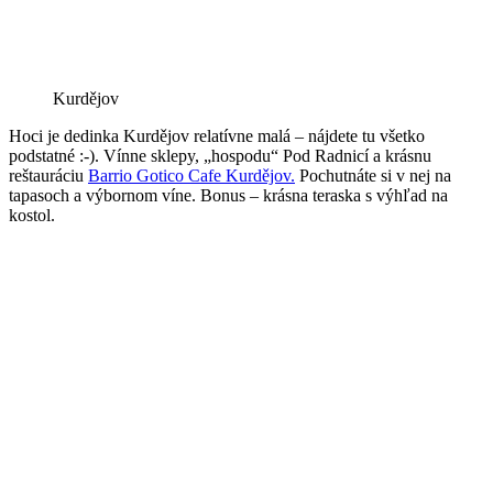
Kurdějov
Hoci je dedinka Kurdějov relatívne malá – nájdete tu všetko
podstatné :-). Vínne sklepy, „hospodu“ Pod Radnicí a krásnu
reštauráciu
Barrio Gotico Cafe Kurdějov.
Pochutnáte si v nej na
tapasoch a výbornom víne. Bonus – krásna teraska s výhľad na
kostol.