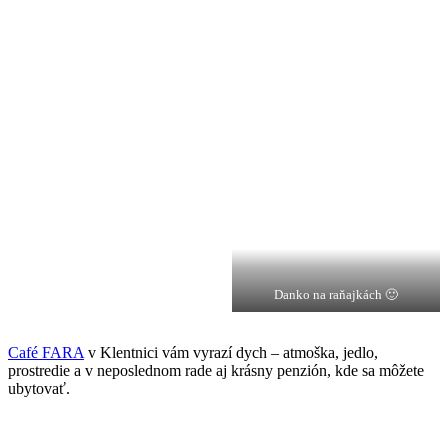
Danko na raňajkách 🙂
Café FARA
v Klentnici vám vyrazí dych – atmoška, jedlo,
prostredie a v neposlednom rade aj krásny penzión, kde sa môžete
ubytovať.