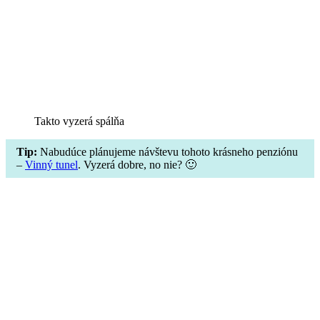
Takto vyzerá spálňa
Tip:
Nabudúce plánujeme návštevu tohoto krásneho penziónu
–
Vinný tunel
. Vyzerá dobre, no nie? 🙂