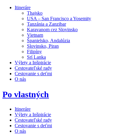
Itineráre
Thajsko
USA – San Francisco a Yosemity
Tanzánia a Zanzibar
Karavanom cez Slovinsko
Vietnam
Španielsko, Andalúzia
Slovinsko, Piran
Filipíny
Srí Lanka
Výlety a Inšpirácie
Cestovateľské rady
Cestovanie s deťmi
O nás
Po vlastných
Itineráre
Výlety a Inšpirácie
Cestovateľské rady
Cestovanie s deťmi
O nás