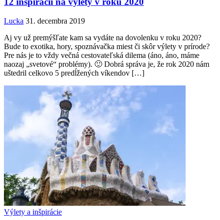
12 inšpirácií na výlety v roku 2020
Lucka
31. decembra 2019
Aj vy už premýšľate kam sa vydáte na dovolenku v roku 2020?
Bude to exotika, hory, spoznávačka miest či skôr výlety v prírode?
Pre nás je to vždy večná cestovateľská dilema (áno, áno, máme
naozaj „svetové“ problémy). 🙂 Dobrá správa je, že rok 2020 nám
uštedril celkovo 5 predĺžených víkendov […]
Výlety a inšpirácie