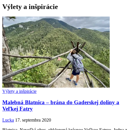
Výlety a inšpirácie
Výlety a inšpirácie
Malebná Blatnica – brána do Gaderskej doliny a
Veľkej Fatry
Lucka
17. septembra 2020
Blatnica. Neveľká obec, obklopená krásnou Veľkou Fatrou. Jedna z