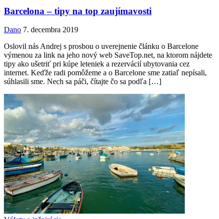
Barcelona – tipy na top zaujímavosti
Dano
7. decembra 2019
Oslovil nás Andrej s prosbou o uverejnenie článku o Barcelone
výmenou za link na jeho nový web SaveTop.net, na ktorom nájdete
tipy ako ušetriť pri kúpe leteniek a rezervácií ubytovania cez
internet. Keďže radi pomôžeme a o Barcelone sme zatiaľ nepísali,
súhlasili sme. Nech sa páči, čítajte čo sa podľa […]