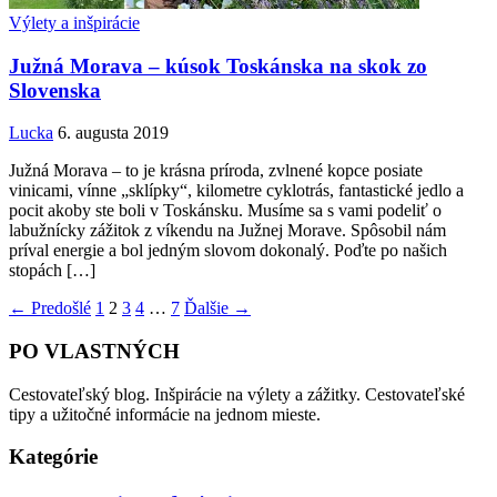
Výlety a inšpirácie
Južná Morava – kúsok Toskánska na skok zo
Slovenska
Lucka
6. augusta 2019
Južná Morava – to je krásna príroda, zvlnené kopce posiate
vinicami, vínne „sklípky“, kilometre cyklotrás, fantastické jedlo a
pocit akoby ste boli v Toskánsku. Musíme sa s vami podeliť o
labužnícky zážitok z víkendu na Južnej Morave. Spôsobil nám
príval energie a bol jedným slovom dokonalý. Poďte po našich
stopách […]
← Predošlé
1
2
3
4
…
7
Ďalšie →
PO VLASTNÝCH
Cestovateľský blog. Inšpirácie na výlety a zážitky. Cestovateľské
tipy a užitočné informácie na jednom mieste.
Kategórie