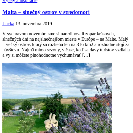
Výlety a inšpirácie
Malta – slnečný ostrov v stredomorí
Lucka
13. novembra 2019
V sychravom novembri sme si naordinovali zopár krásnych,
slnečných dní na najslnečnejšom mieste v Európe – na Malte. Malý
– veľký ostrov, ktorý sa rozlieha len na 316 km2 a rozhodne stojí za
návštevu. Najmä mimo sezóny, v čase, keď sa davy turistov vzdialia
a vy si môžete plnohodnotne vychutnávať […]