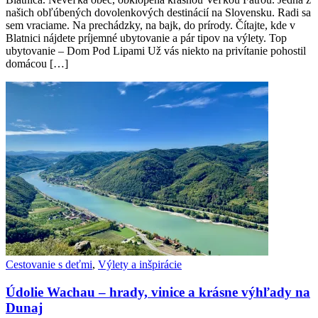
našich obľúbených dovolenkových destinácií na Slovensku. Radi sa
sem vraciame. Na prechádzky, na bajk, do prírody. Čítajte, kde v
Blatnici nájdete príjemné ubytovanie a pár tipov na výlety. Top
ubytovanie – Dom Pod Lipami Už vás niekto na privítanie pohostil
domácou […]
Cestovanie s deťmi
,
Výlety a inšpirácie
Údolie Wachau – hrady, vinice a krásne výhľady na
Dunaj