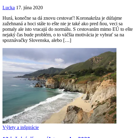
Lucka
17. júna 2020
Hurá, konečne sa dá znovu cestovať! Koronakríza je dúfajme
zažehnaná a hoci stále to ešte nie je také ako pred ňou, veci sa
pomaly ale isto vracajú do normálu. S cestovaním mimo EÚ to ešte
nejaký čas bude problém, o to väčšia motivácia je vybrať sa na
spoznávačky Slovenska, alebo […]
Výlety a inšpirácie